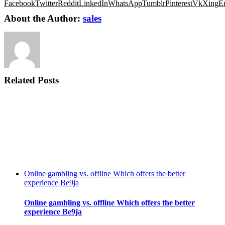
Facebook
Twitter
Reddit
LinkedIn
WhatsApp
Tumblr
Pinterest
Vk
Xing
E
About the Author:
sales
Related Posts
Online gambling vs. offline Which offers the better
experience Be9ja
Online gambling vs. offline Which offers the better
experience Be9ja