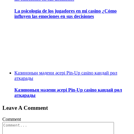
La psicología de los jugadores en mi casino ¿Cómo
influyen las emociones en sus decisiones
Казиноның мәдени әсері Pin-Up casino қандай рөл
атқарады
Казиноның мәдени әсері Pin-Up casino қандай рөл
атқарады
Leave A Comment
Comment