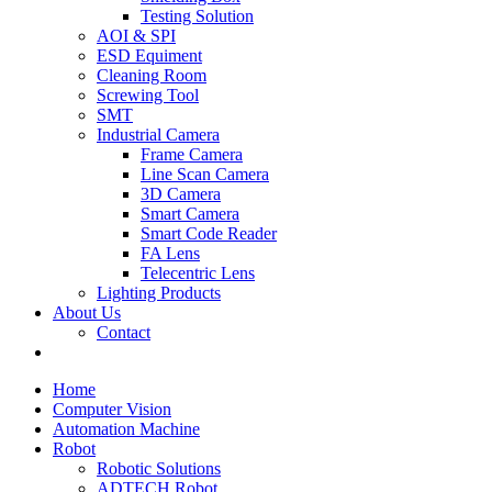
Testing Solution
AOI & SPI
ESD Equiment
Cleaning Room
Screwing Tool
SMT
Industrial Camera
Frame Camera
Line Scan Camera
3D Camera
Smart Camera
Smart Code Reader
FA Lens
Telecentric Lens
Lighting Products
About Us
Contact
Home
Computer Vision
Automation Machine
Robot
Robotic Solutions
ADTECH Robot