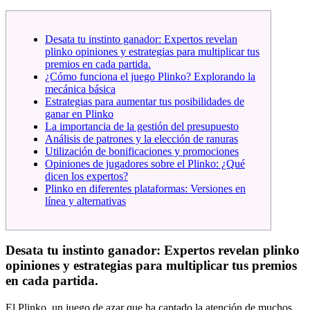
Desata tu instinto ganador: Expertos revelan
plinko opiniones y estrategias para multiplicar tus
premios en cada partida.
¿Cómo funciona el juego Plinko? Explorando la
mecánica básica
Estrategias para aumentar tus posibilidades de
ganar en Plinko
La importancia de la gestión del presupuesto
Análisis de patrones y la elección de ranuras
Utilización de bonificaciones y promociones
Opiniones de jugadores sobre el Plinko: ¿Qué
dicen los expertos?
Plinko en diferentes plataformas: Versiones en
línea y alternativas
Desata tu instinto ganador: Expertos revelan plinko
opiniones y estrategias para multiplicar tus premios
en cada partida.
El Plinko, un juego de azar que ha captado la atención de muchos,