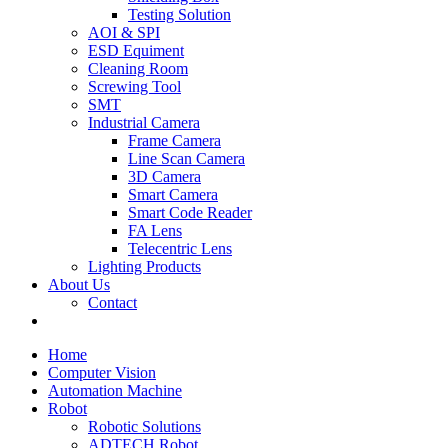
Testing Solution
AOI & SPI
ESD Equiment
Cleaning Room
Screwing Tool
SMT
Industrial Camera
Frame Camera
Line Scan Camera
3D Camera
Smart Camera
Smart Code Reader
FA Lens
Telecentric Lens
Lighting Products
About Us
Contact
Home
Computer Vision
Automation Machine
Robot
Robotic Solutions
ADTECH Robot