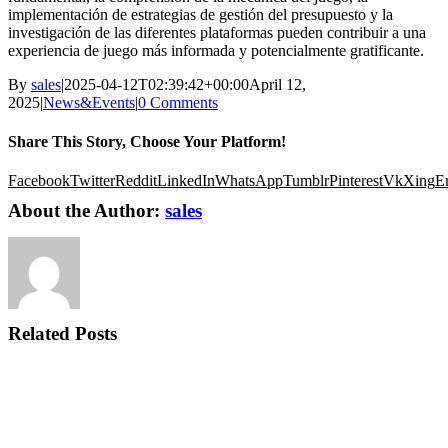
implementación de estrategias de gestión del presupuesto y la
investigación de las diferentes plataformas pueden contribuir a una
experiencia de juego más informada y potencialmente gratificante.
By
sales
|
2025-04-12T02:39:42+00:00
April 12,
2025
|
News&Events
|
0 Comments
Share This Story, Choose Your Platform!
Facebook
Twitter
Reddit
LinkedIn
WhatsApp
Tumblr
Pinterest
Vk
Xing
E
About the Author:
sales
Related Posts