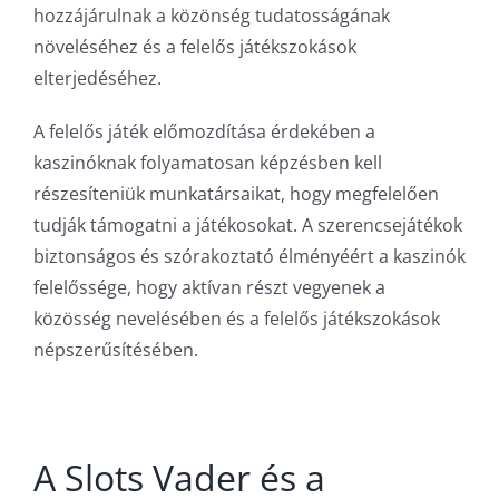
hozzájárulnak a közönség tudatosságának
növeléséhez és a felelős játékszokások
elterjedéséhez.
A felelős játék előmozdítása érdekében a
kaszinóknak folyamatosan képzésben kell
részesíteniük munkatársaikat, hogy megfelelően
tudják támogatni a játékosokat. A szerencsejátékok
biztonságos és szórakoztató élményéért a kaszinók
felelőssége, hogy aktívan részt vegyenek a
közösség nevelésében és a felelős játékszokások
népszerűsítésében.
A Slots Vader és a