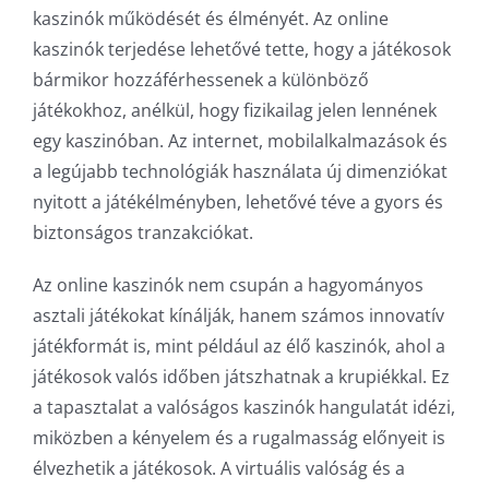
kaszinók működését és élményét. Az online
kaszinók terjedése lehetővé tette, hogy a játékosok
bármikor hozzáférhessenek a különböző
játékokhoz, anélkül, hogy fizikailag jelen lennének
egy kaszinóban. Az internet, mobilalkalmazások és
a legújabb technológiák használata új dimenziókat
nyitott a játékélményben, lehetővé téve a gyors és
biztonságos tranzakciókat.
Az online kaszinók nem csupán a hagyományos
asztali játékokat kínálják, hanem számos innovatív
játékformát is, mint például az élő kaszinók, ahol a
játékosok valós időben játszhatnak a krupiékkal. Ez
a tapasztalat a valóságos kaszinók hangulatát idézi,
miközben a kényelem és a rugalmasság előnyeit is
élvezhetik a játékosok. A virtuális valóság és a