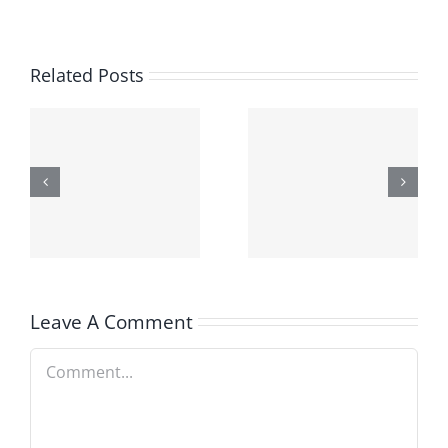
psicología
Efectos
de los
Related Posts
psicológicos
g
jugadores
del juego
e
en mi
¿Cómo
casino
influye
e
¿Cómo
casino
influyen
Aviator en
ce
las
nuestra
Leave A Comment
emocione
mente
Comment
en sus
decisione