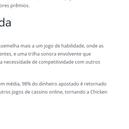
iores prêmios.
da
 assemelha mais a um jogo de habilidade, onde as
entes, e uma trilha sonora envolvente que
o a necessidade de competitividade com outros
e, em média, 98% do dinheiro apostado é retornado
tros jogos de cassino online, tornando a Chicken