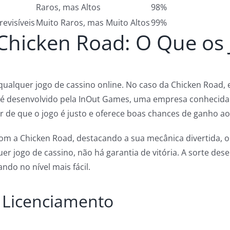
Raros, mas Altos
98%
evisíveis
Muito Raros, mas Muito Altos
99%
 Chicken Road: O Que os
r qualquer jogo de cassino online. No caso da Chicken Road,
o é desenvolvido pela InOut Games, uma empresa conhecida p
or de que o jogo é justo e oferece boas chances de ganho ao
om a Chicken Road, destacando a sua mecânica divertida, o s
er jogo de cassino, não há garantia de vitória. A sorte d
ndo no nível mais fácil.
 Licenciamento