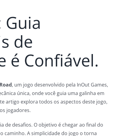
: Guia
is de
 é Confiável.
 Road
, um jogo desenvolvido pela InOut Games,
ecânica única, onde você guia uma galinha em
ste artigo explora todos os aspectos deste jogo,
dos jogadores.
 de desafios. O objetivo é chegar ao final do
o caminho. A simplicidade do jogo o torna