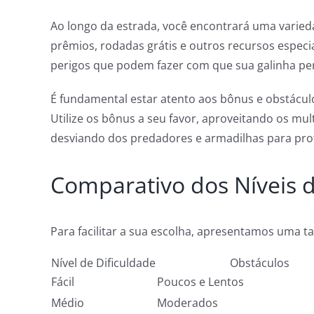
Ao longo da estrada, você encontrará uma varied
prêmios, rodadas grátis e outros recursos espec
perigos que podem fazer com que sua galinha pe
É fundamental estar atento aos bônus e obstácul
Utilize os bônus a seu favor, aproveitando os mu
desviando dos predadores e armadilhas para prot
Comparativo dos Níveis 
Para facilitar a sua escolha, apresentamos uma t
Nível de Dificuldade
Obstáculos
Fácil
Poucos e Lentos
Médio
Moderados