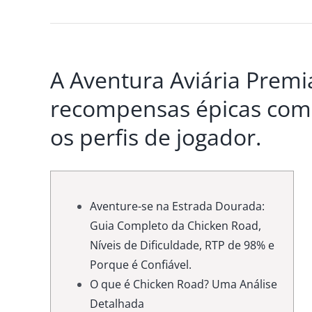
A Aventura Aviária Premi
recompensas épicas com 
os perfis de jogador.
Aventure-se na Estrada Dourada:
Guia Completo da Chicken Road,
Níveis de Dificuldade, RTP de 98% e
Porque é Confiável.
O que é Chicken Road? Uma Análise
Detalhada