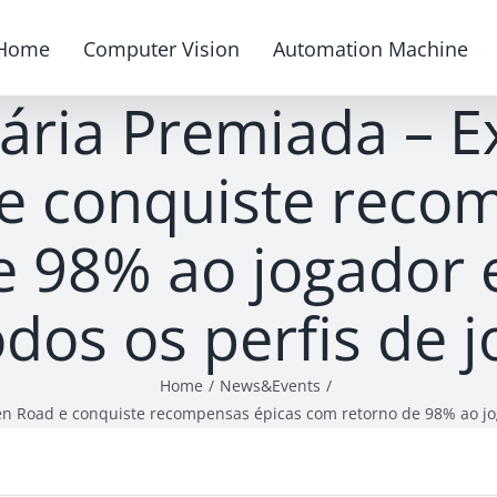
Home
Computer Vision
Automation Machine
ária Premiada – E
e conquiste reco
e 98% ao jogador 
dos os perfis de 
Home
/
News&Events
/
ken Road e conquiste recompensas épicas com retorno de 98% ao jog