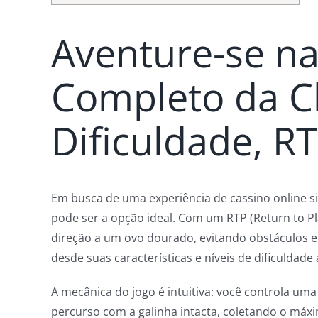
Aventure-se na
Completo da Ch
Dificuldade, R
Em busca de uma experiência de cassino online si
pode ser a opção ideal. Com um RTP (Return to P
direção a um ovo dourado, evitando obstáculos e 
desde suas características e níveis de dificuldad
A mecânica do jogo é intuitiva: você controla um
percurso com a galinha intacta, coletando o máxi