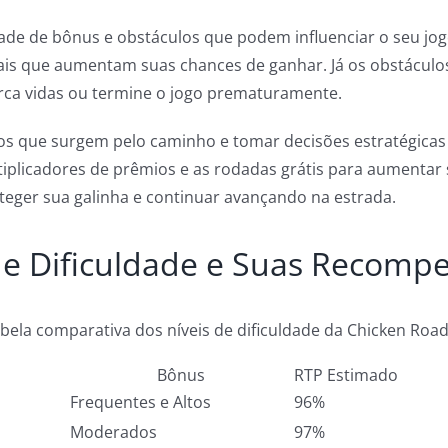
ade de bônus e obstáculos que podem influenciar o seu jog
iais que aumentam suas chances de ganhar. Já os obstáculo
rca vidas ou termine o jogo prematuramente.
os que surgem pelo caminho e tomar decisões estratégicas 
ltiplicadores de prêmios e as rodadas grátis para aumentar 
eger sua galinha e continuar avançando na estrada.
de Dificuldade e Suas Recomp
abela comparativa dos níveis de dificuldade da Chicken Roa
Bônus
RTP Estimado
Frequentes e Altos
96%
Moderados
97%