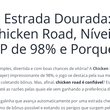
 Estrada Dourada
icken Road, Níve
TP de 98% e Porque
mples, divertida e com boas chances de vitória? A
Chicken
layer) impressionante de 98%, o jogo se destaca pela sua m
coletando bônus. Mas, afinal,
chicken road é confiável
? E
e até as razões pelas quais ele vem ganhando a preferência 
a galinha que avança automaticamente por uma estrada cheia
mo de bônus possível e evitando os perigos que surgem pel