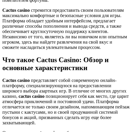
повелителем фортуны.
Cactus casino
стремится предоставить своим пользователям
максимально комфортные и безопасные условия для игры.
Платформа обладает удобным интерфейсом, предлагает
различные способы пополнения и вывода средств, а также
обеспечивает круглосуточную поддержку клиентов.
Независимо от того, являетесь ли вы новичком или опытным
игроком, здесь вы найдете развлечения на свой вкус и
сможете насладиться увлекательным процессом.
Что такое Cactus Casino: Обзор и
основные характеристики
Cactus casino
представляет собой современную онлайн-
платформу, специализирующуюся на предоставлении
широкого выбора азартных игр. В отличие от многих других
казино,
cactus casino
позиционирует себя как место, где царит
атмосфера приключений и постоянной удачи. Платформа
отличается не только своим дизайном, напоминающим пейзаж
пустыни с кактусами, но и своей продуманной системой
бонусов и акций, призванных сделать игру еще более
захватывающей.