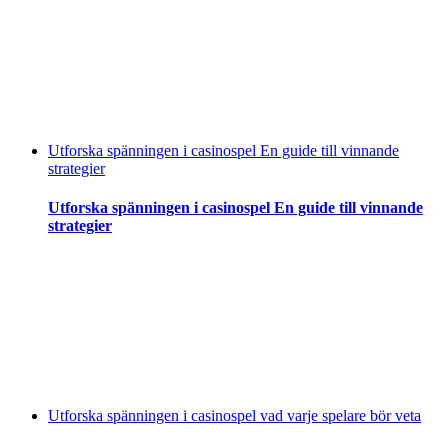
Utforska spänningen i casinospel En guide till vinnande
strategier
Utforska spänningen i casinospel En guide till vinnande
strategier
Utforska spänningen i casinospel vad varje spelare bör veta