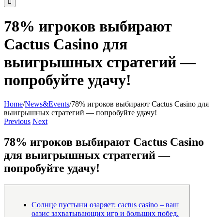
78% игроков выбирают
Cactus Casino для
выигрышных стратегий —
попробуйте удачу!
Home
/
News&Events
/
78% игроков выбирают Cactus Casino для
выигрышных стратегий — попробуйте удачу!
Previous
Next
78% игроков выбирают Cactus Casino
для выигрышных стратегий —
попробуйте удачу!
Солнце пустыни озаряет: cactus casino – ваш
оазис захватывающих игр и больших побед.