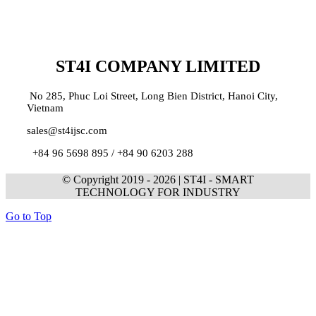
ST4I COMPANY LIMITED
No 285, Phuc Loi Street, Long Bien District, Hanoi City,
Vietnam
sales@st4ijsc.com
+84 96 5698 895 /
+84 90 6203 288
© Copyright 2019 -
2026 | ST4I - SMART
TECHNOLOGY FOR INDUSTRY
Go to Top