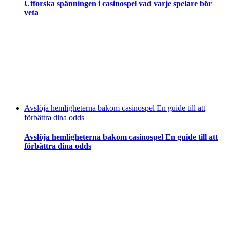
Utforska spänningen i casinospel vad varje spelare bör
veta
Avslöja hemligheterna bakom casinospel En guide till att
förbättra dina odds
Avslöja hemligheterna bakom casinospel En guide till att
förbättra dina odds