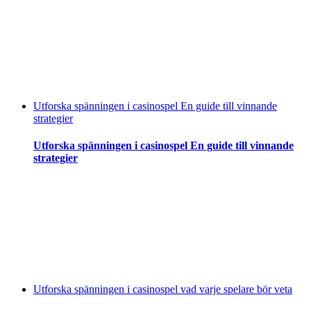
Utforska spänningen i casinospel En guide till vinnande
strategier
Utforska spänningen i casinospel En guide till vinnande
strategier
Utforska spänningen i casinospel vad varje spelare bör veta