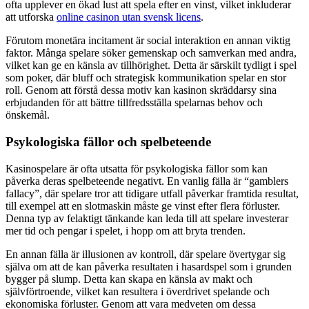
ofta upplever en ökad lust att spela efter en vinst, vilket inkluderar
att utforska
online casinon utan svensk licens
.
Förutom monetära incitament är social interaktion en annan viktig
faktor. Många spelare söker gemenskap och samverkan med andra,
vilket kan ge en känsla av tillhörighet. Detta är särskilt tydligt i spel
som poker, där bluff och strategisk kommunikation spelar en stor
roll. Genom att förstå dessa motiv kan kasinon skräddarsy sina
erbjudanden för att bättre tillfredsställa spelarnas behov och
önskemål.
Psykologiska fällor och spelbeteende
Kasinospelare är ofta utsatta för psykologiska fällor som kan
påverka deras spelbeteende negativt. En vanlig fälla är “gamblers
fallacy”, där spelare tror att tidigare utfall påverkar framtida resultat,
till exempel att en slotmaskin måste ge vinst efter flera förluster.
Denna typ av felaktigt tänkande kan leda till att spelare investerar
mer tid och pengar i spelet, i hopp om att bryta trenden.
En annan fälla är illusionen av kontroll, där spelare övertygar sig
själva om att de kan påverka resultaten i hasardspel som i grunden
bygger på slump. Detta kan skapa en känsla av makt och
självförtroende, vilket kan resultera i överdrivet spelande och
ekonomiska förluster. Genom att vara medveten om dessa