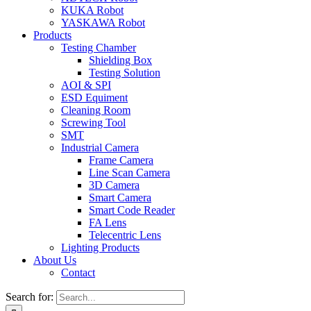
KUKA Robot
YASKAWA Robot
Products
Testing Chamber
Shielding Box
Testing Solution
AOI & SPI
ESD Equiment
Cleaning Room
Screwing Tool
SMT
Industrial Camera
Frame Camera
Line Scan Camera
3D Camera
Smart Camera
Smart Code Reader
FA Lens
Telecentric Lens
Lighting Products
About Us
Contact
Search for: