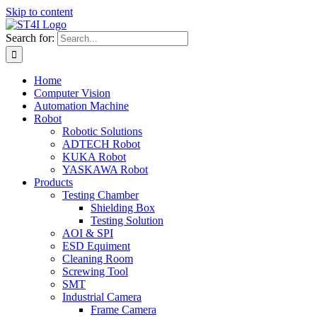
Skip to content
Search for:
Home
Computer Vision
Automation Machine
Robot
Robotic Solutions
ADTECH Robot
KUKA Robot
YASKAWA Robot
Products
Testing Chamber
Shielding Box
Testing Solution
AOI & SPI
ESD Equiment
Cleaning Room
Screwing Tool
SMT
Industrial Camera
Frame Camera