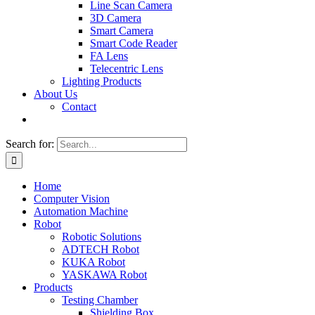
Line Scan Camera
3D Camera
Smart Camera
Smart Code Reader
FA Lens
Telecentric Lens
Lighting Products
About Us
Contact
Search for:
Home
Computer Vision
Automation Machine
Robot
Robotic Solutions
ADTECH Robot
KUKA Robot
YASKAWA Robot
Products
Testing Chamber
Shielding Box