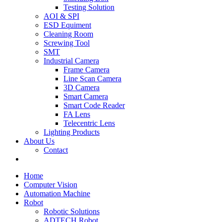
Testing Solution
AOI & SPI
ESD Equiment
Cleaning Room
Screwing Tool
SMT
Industrial Camera
Frame Camera
Line Scan Camera
3D Camera
Smart Camera
Smart Code Reader
FA Lens
Telecentric Lens
Lighting Products
About Us
Contact
Home
Computer Vision
Automation Machine
Robot
Robotic Solutions
ADTECH Robot