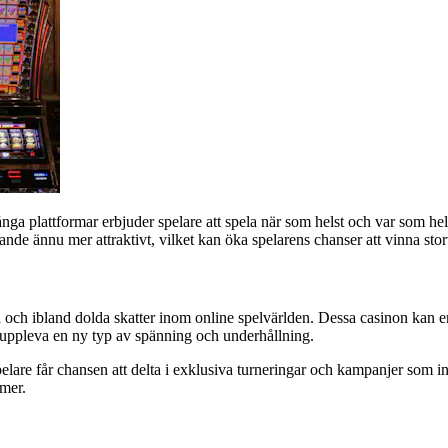
nga plattformar erbjuder spelare att spela när som helst och var som hels
de ännu mer attraktivt, vilket kan öka spelarens chanser att vinna stor
a och ibland dolda skatter inom online spelvärlden. Dessa casinon kan e
e uppleva en ny typ av spänning och underhållning.
are får chansen att delta i exklusiva turneringar och kampanjer som int
 mer.