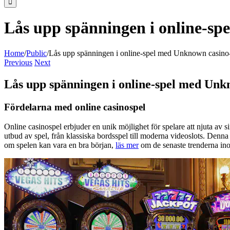
Lås upp spänningen i online-sp
Home
/
Public
/
Lås upp spänningen i online-spel med Unknown casino
Previous
Next
Lås upp spänningen i online-spel med Unk
Fördelarna med online casinospel
Online casinospel erbjuder en unik möjlighet för spelare att njuta av s
utbud av spel, från klassiska bordsspel till moderna videoslots. Denna t
om spelen kan vara en bra början,
läs mer
om de senaste trenderna in