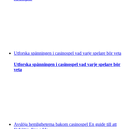
Utforska spänningen i casinospel vad varje spelare bör veta
Utforska spänningen i casinospel vad varje spelare bör
veta
Avslöja hemligheterna bakom casinospel En guide till att