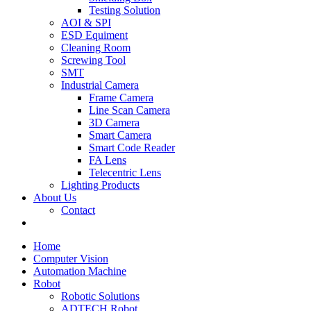
Testing Solution
AOI & SPI
ESD Equiment
Cleaning Room
Screwing Tool
SMT
Industrial Camera
Frame Camera
Line Scan Camera
3D Camera
Smart Camera
Smart Code Reader
FA Lens
Telecentric Lens
Lighting Products
About Us
Contact
Home
Computer Vision
Automation Machine
Robot
Robotic Solutions
ADTECH Robot