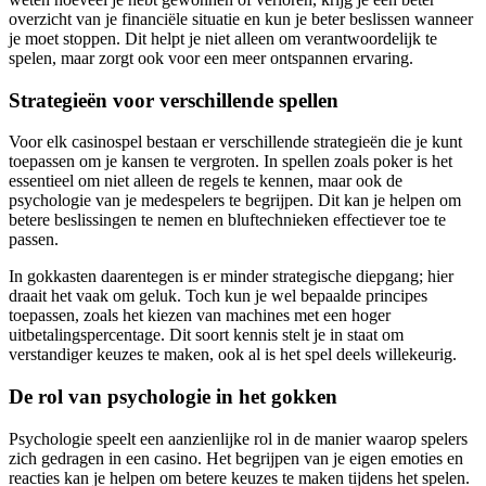
overzicht van je financiële situatie en kun je beter beslissen wanneer
je moet stoppen. Dit helpt je niet alleen om verantwoordelijk te
spelen, maar zorgt ook voor een meer ontspannen ervaring.
Strategieën voor verschillende spellen
Voor elk casinospel bestaan er verschillende strategieën die je kunt
toepassen om je kansen te vergroten. In spellen zoals poker is het
essentieel om niet alleen de regels te kennen, maar ook de
psychologie van je medespelers te begrijpen. Dit kan je helpen om
betere beslissingen te nemen en bluftechnieken effectiever toe te
passen.
In gokkasten daarentegen is er minder strategische diepgang; hier
draait het vaak om geluk. Toch kun je wel bepaalde principes
toepassen, zoals het kiezen van machines met een hoger
uitbetalingspercentage. Dit soort kennis stelt je in staat om
verstandiger keuzes te maken, ook al is het spel deels willekeurig.
De rol van psychologie in het gokken
Psychologie speelt een aanzienlijke rol in de manier waarop spelers
zich gedragen in een casino. Het begrijpen van je eigen emoties en
reacties kan je helpen om betere keuzes te maken tijdens het spelen.