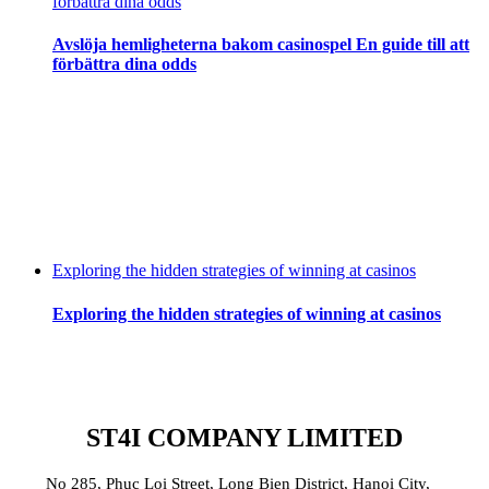
förbättra dina odds
Avslöja hemligheterna bakom casinospel En guide till att
förbättra dina odds
Exploring the hidden strategies of winning at casinos
Exploring the hidden strategies of winning at casinos
ST4I COMPANY LIMITED
No 285, Phuc Loi Street, Long Bien District, Hanoi City,