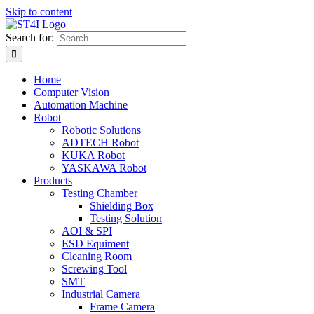
Skip to content
Search for:
Home
Computer Vision
Automation Machine
Robot
Robotic Solutions
ADTECH Robot
KUKA Robot
YASKAWA Robot
Products
Testing Chamber
Shielding Box
Testing Solution
AOI & SPI
ESD Equiment
Cleaning Room
Screwing Tool
SMT
Industrial Camera
Frame Camera