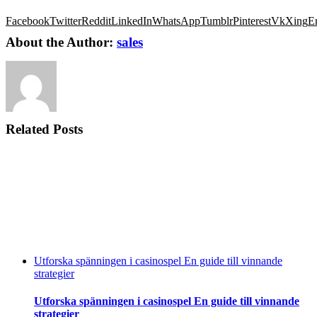
Facebook
Twitter
Reddit
LinkedIn
WhatsApp
Tumblr
Pinterest
Vk
Xing
E
About the Author:
sales
Related Posts
Utforska spänningen i casinospel En guide till vinnande
strategier
Utforska spänningen i casinospel En guide till vinnande
strategier