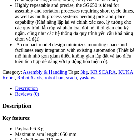
Highly repeatable and precise, the SG650 is ideal for
assembly and sortation processes requiring short cycle times,
as well as multi-process systems needing pick-and-place
capability (Khả năng lặp lại và chính xác cao, lý tưởng cho
các quy trình lắp ráp và phân loại đòi hỏi thời gian chu kỳ
ngắn, cũng như các hệ thống đa quy trình yêu cầu khả năng
chọn và đặt).
A compact model design minimizes mounting space and
facilitates easy integration with existing automation (Thiết kế
mô hình nhỏ gọn giảm thiểu không gian lắp đặt và tạo điều
kiện tích hợp dễ dàng với tự động hóa hiện có).
Category:
Assembly & Handling
Tags:
3kg
,
KR SCARA
,
KUKA
Robot
,
Robot 6 axis
,
robot han
,
scada
,
yaskawa
Description
Reviews (0)
Description
Key features:
Payload: 6 Kg
Maximum arm length: 650 mm
U Axis Range: 210 mm