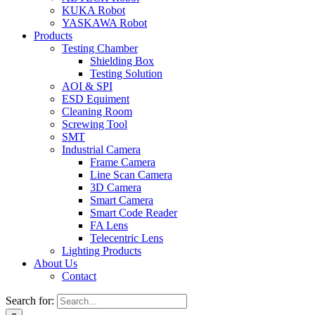
KUKA Robot
YASKAWA Robot
Products
Testing Chamber
Shielding Box
Testing Solution
AOI & SPI
ESD Equiment
Cleaning Room
Screwing Tool
SMT
Industrial Camera
Frame Camera
Line Scan Camera
3D Camera
Smart Camera
Smart Code Reader
FA Lens
Telecentric Lens
Lighting Products
About Us
Contact
Search for: