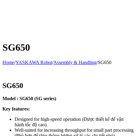
SG650
Home
/
YASKAWA Robot
/
Assembly & Handling
/
SG650
SG650
Model : SG650 (SG series)
Key features:
Designed for high-speed operation (Được thiết kế để vận
hành tốc độ cao).
Well-suited for increasing throughput for small part processing
(Phù hợp để tăng thông lượng xử lý các chi tiết nhỏ).