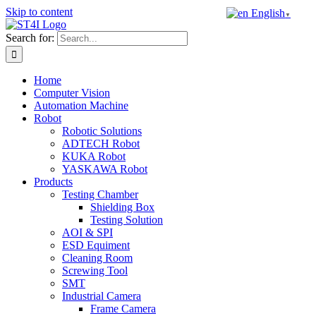
Skip to content
English
▼
Search for:
Home
Computer Vision
Automation Machine
Robot
Robotic Solutions
ADTECH Robot
KUKA Robot
YASKAWA Robot
Products
Testing Chamber
Shielding Box
Testing Solution
AOI & SPI
ESD Equiment
Cleaning Room
Screwing Tool
SMT
Industrial Camera
Frame Camera