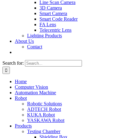
Line Scan Camera
3D Camera
Smart Camera
Smart Code Reader
FA Lens
Telecentric Lens
Lighting Products
About Us
Contact
Search for:
Home
Computer Vision
Automation Machine
Robot
Robotic Solutions
ADTECH Robot
KUKA Robot
YASKAWA Robot
Products
Testing Chamber
Shielding Box