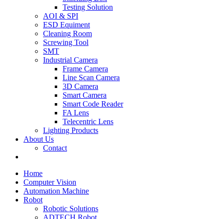
Testing Solution
AOI & SPI
ESD Equiment
Cleaning Room
Screwing Tool
SMT
Industrial Camera
Frame Camera
Line Scan Camera
3D Camera
Smart Camera
Smart Code Reader
FA Lens
Telecentric Lens
Lighting Products
About Us
Contact
Home
Computer Vision
Automation Machine
Robot
Robotic Solutions
ADTECH Robot