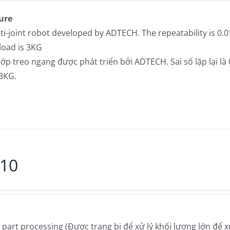
ure
ti-joint robot developed by ADTECH. The repeatability is 0
load is 3KG
p treo ngang được phát triển bởi ADTECH. Sai số lặp lại là
 3KG.
10
art processing (Được trang bị để xử lý khối lượng lớn để xử