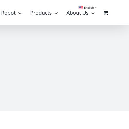
English
▼
Robot
Products
About Us