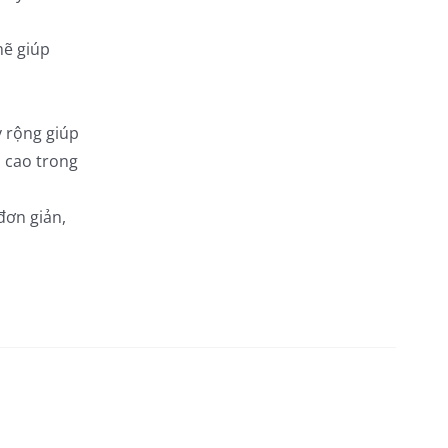
mẽ giúp
y rộng giúp
ộ cao trong
đơn giản,