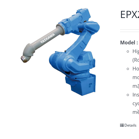
EPX
Model :
Hi
(R
Ho
mo
mặ
In
cy
mề
Details