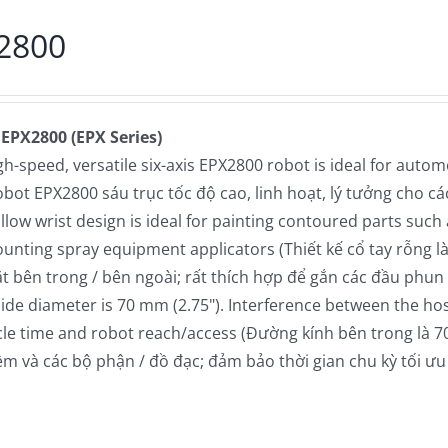
2800
 EPX2800 (EPX Series)
gh-speed, versatile six-axis EPX2800 robot is ideal for autom
obot EPX2800 sáu trục tốc độ cao, linh hoạt, lý tưởng cho c
llow wrist design is ideal for painting contoured parts such a
unting spray equipment applicators (Thiết kế cổ tay rỗng l
t bên trong / bên ngoài; rất thích hợp để gắn các đầu phun t
side diameter is 70 mm (2.75"). Interference between the ho
cle time and robot reach/access (Đường kính bên trong là 7
m và các bộ phận / đồ đạc; đảm bảo thời gian chu kỳ tối ưu 