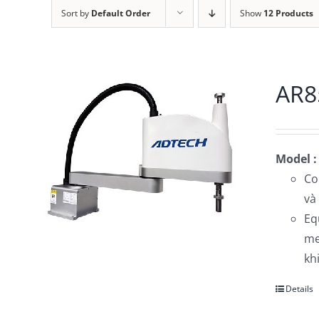
Sort by
Default Order
Show
12 Products
AR85
Model :
Co
và
Eq
me
kh
Details