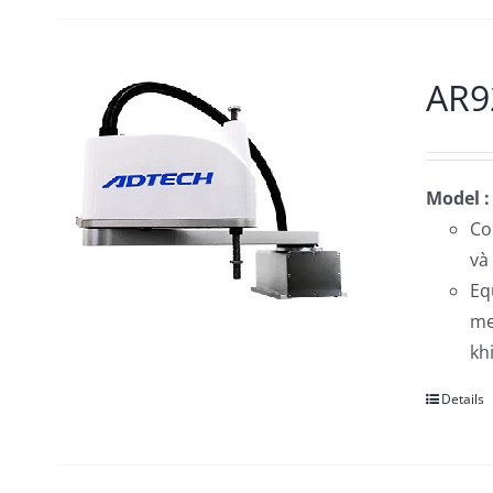
AR92
Model :
Co
và
Eq
me
kh
Details