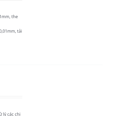
.01mm, the
 0,01mm, tải
 lý các chi