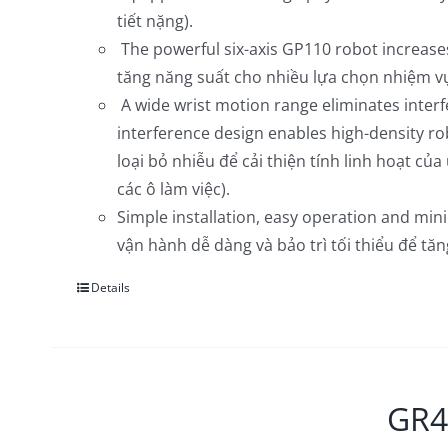
tiết nặng).
The powerful six-axis GP110 robot increases
tăng năng suất cho nhiều lựa chọn nhiệm vụ
A wide wrist motion range eliminates interfe
interference design enables high-density r
loại bỏ nhiễu để cải thiện tính linh hoạt c
các ô làm việc).
Simple installation, easy operation and min
vận hành dễ dàng và bảo trì tối thiểu để tăn
Details
GR42